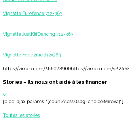
Vignette Eurofence 712×363
Vignette JustKiffDancing 712×363
Vignette Food2rue 712×363
https://vimeo.com/366078900https://vimeo.com/43246
Stories – Ils nous ont aidé à les financer
[bloc_ajax params="{count:7,ess:0,tag_choice:Mirova}"]
Toutes les stories