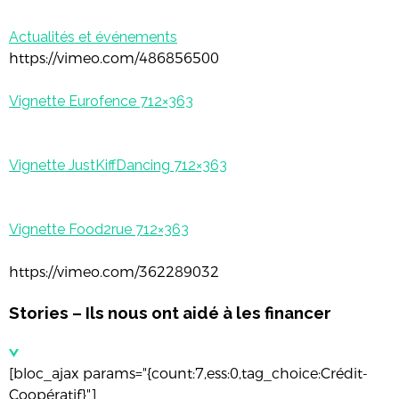
Actualités et événements
https://vimeo.com/486856500
Vignette Eurofence 712×363
Vignette JustKiffDancing 712×363
Vignette Food2rue 712×363
https://vimeo.com/362289032
Stories – Ils nous ont aidé à les financer
[bloc_ajax params="{count:7,ess:0,tag_choice:Crédit-
Coopératif}"]