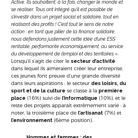
Active. Ils souhaitent, à la fois, changer le monde et
se réaliser. Tous ont intégré qu’il est possible de
s’investir dans un projet social et solidaire, tout en
réalisant des profits ! C’est tout le sens de notre
action : en tant que pilier de la finance solidaire,
nous défendons justement cette idée d’une ESS
rentable, performante économiquement, au service
du développement de l’emploi et des territoires »
.
Lorsqu’il s’agit de citer le
secteur d’activité
dans lequel ils aimeraient créer leur entreprise,
ces jeunes font preuve d’une grande diversité
dans leurs aspirations : le secteur
des loisirs, du
sport et de la culture
se classe à la
première
place
(16%) suivi de
l’informatique
(10%), et le
reste des projets apparaît extrêmement varié : à
noter, la troisième place de
l’artisanat
(7%) et
l’environnement
(6ème position).
Hommes et femmes : des