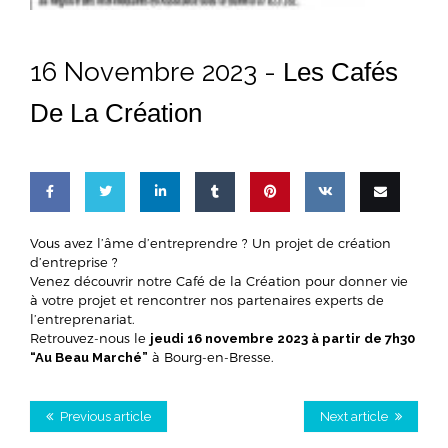
16 Novembre 2023 -
Les Cafés
De La Création
Share
Share
Share
Share
Pin
Share
Email
Vous avez l’âme d’entreprendre ? Un projet de création
d’entreprise ?
on
on
on
on
this
on VK
this
Venez découvrir notre Café de la Création pour donner vie
à votre projet et rencontrer nos partenaires experts de
Facebook
Twitter
LinkedIn
Tumblr
l’entreprenariat.
Retrouvez-nous le
jeudi 16 novembre 2023 à partir de 7h30
à Bourg-en-Bresse.
“Au Beau Marché”
Previous article
Next article