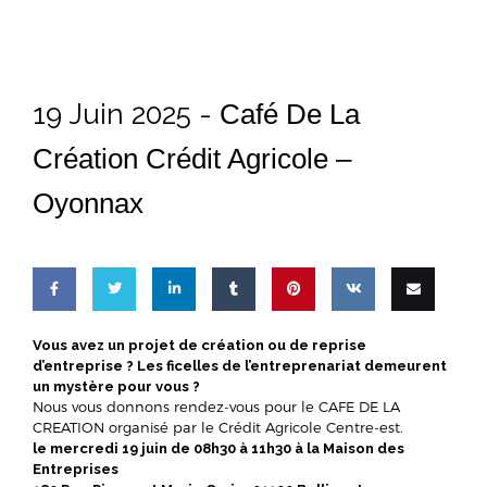
19 Juin 2025 -
Café De La
Création Crédit Agricole –
Oyonnax
Share
Share
Share
Share
Pin
Share
Email
Vous avez un projet de création ou de reprise
d’entreprise ? Les ficelles de l’entreprenariat demeurent
on
on
on
on
this
on VK
this
un mystère pour vous ?
Nous vous donnons rendez-vous pour le CAFE DE LA
Facebook
Twitter
LinkedIn
Tumblr
CREATION organisé par le Crédit Agricole Centre-est.
le mercredi 19 juin de 08h30 à 11h30 à la Maison des
Entreprises