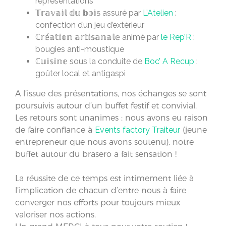
représentations
𝕋𝕣𝕒𝕧𝕒𝕚𝕝 𝕕𝕦 𝕓𝕠𝕚𝕤 assuré par
L’Atelien
:
confection d’un jeu d’extérieur
ℂ𝕣𝕖́𝕒𝕥𝕚𝕠𝕟 𝕒𝕣𝕥𝕚𝕤𝕒𝕟𝕒𝕝𝕖 animé par
le Rep’R
:
bougies anti-moustique
ℂ𝕦𝕚𝕤𝕚𝕟𝕖 sous la conduite de
Boc’ A Recup
:
goûter local et antigaspi
A l’issue des présentations, nos échanges se sont
poursuivis autour d’un buffet festif et convivial.
Les retours sont unanimes : nous avons eu raison
de faire confiance à
Events factory Traiteur
(jeune
entrepreneur que nous avons soutenu), notre
buffet autour du brasero a fait sensation !
La réussite de ce temps est intimement liée à
l’implication de chacun d’entre nous à faire
converger nos efforts pour toujours mieux
valoriser nos actions.