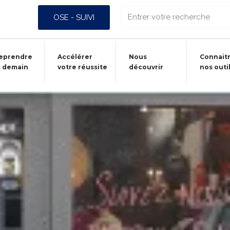
OSE - SUIVI
eprendre
Accélérer
Nous
Connait
 demain
votre réussite
découvrir
nos outi