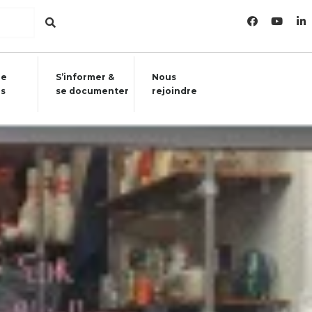
re
S’informer &
Nous
ls
se documenter
rejoindre