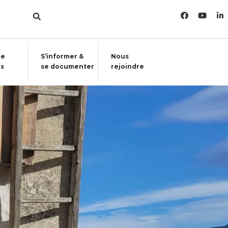
re
S’informer &
Nous
ls
se documenter
rejoindre