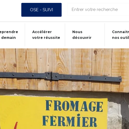
OSE - SUIVI
eprendre
Accélérer
Nous
Connait
 demain
votre réussite
découvrir
nos outi